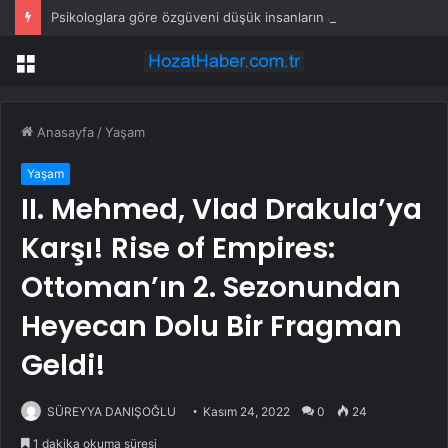
Psikologlara göre özgüveni düşük insanların ağzından düşürmediği 10 cümle
Menü
Anasayfa
/
Yaşam
Yaşam
II. Mehmed, Vlad Drakula’ya
Karşı! Rise of Empires:
Ottoman’ın 2. Sezonundan
Heyecan Dolu Bir Fragman
Geldi!
SÜREYYA DANIŞOĞLU
Kasım 24, 2022
0
24
1 dakika okuma süresi