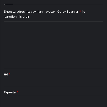
E-posta adresiniz yayınlanmayacak.
Gerekli alanlar
*
ile
işaretlenmişlerdir
Y
o
r
u
m
*
Ad
*
E-posta
*