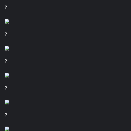
?
?
?
?
?