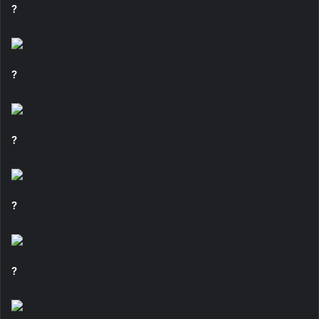
?
?
?
?
?