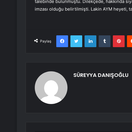
talebinde bulunmuştu. Dilekçede, hakkında siya
imzası olduğu belirtilmişti. Lakin AYM heyeti, t
Facebook
Twitter
LinkedIn
Tumblr
Pint
Paylaş
SÜREYYA DANIŞOĞLU