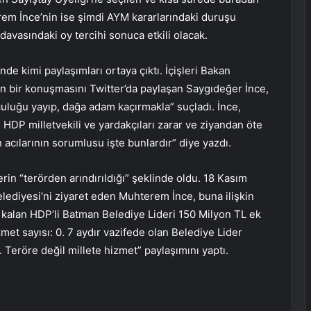
m İnce’nin ise şimdi AYM kararlarındaki duruşu
vasındaki oy tercihi sonuca etkili olacak.
 kimi paylaşımları ortaya çıktı. İçişleri Bakan
n bir konuşmasını Twitter’da paylaşan Saygıdeğer İnce,
culuğu yayıp, dağa adam kaçırmakla” suçladı. İnce,
HDP milletvekili ve yardakçıları zarar ve ziyandan öte
 acılarının sorumlusu işte bunlardır” diye yazdı.
erin “terörden arındırıldığı” şeklinde oldu. 18 Kasım
lediyesi’ni ziyaret eden Muhterem İnce, buna ilişkin
e kalan HDP’li Batman Belediye Lideri 150 Milyon TL ek
et sayısı: 0. 7 aydır vazifede olan Belediye Lider
Teröre değil millete hizmet” paylaşımını yaptı.