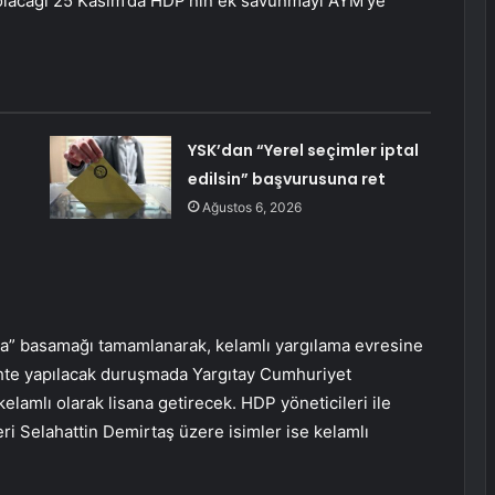
dolacağı 25 Kasım’da HDP’nin ek savunmayı AYM’ye
YSK’dan “Yerel seçimler iptal
edilsin” başvurusuna ret
Ağustos 6, 2026
” basamağı tamamlanarak, kelamlı yargılama evresine
rihte yapılacak duruşmada Yargıtay Cumhuriyet
elamlı olarak lisana getirecek. HDP yöneticileri ile
eri Selahattin Demirtaş üzere isimler ise kelamlı