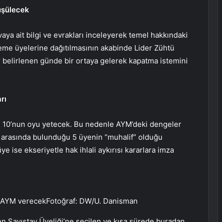
üşülecek
a ait bilgi ve evrakları inceleyerek temel hakkındaki
me üyelerine dağıtılmasının akabinde Lider Zühtü
er belirlenen günde bir ortaya gelerek kapatma istemini
rı
n 10’nun oyu yetecek. Bu nedenle AYM’deki dengeler
ın arasında bulunduğu 5 üyenin “muhalif” olduğu
ye ise ekseriyetle hak ihlali aykırısı kararlara imza
ı AYM verecekFotoğraf: DW/U. Danisman
en Sayıştay Üyeliği’ne seçilen ve kısa sürede buradan