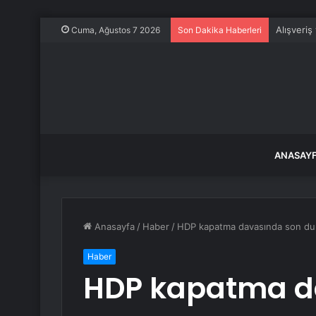
Alışveriş
Cuma, Ağustos 7 2026
Son Dakika Haberleri
ANASAY
Anasayfa
/
Haber
/
HDP kapatma davasında son d
Haber
HDP kapatma d