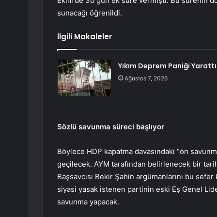
Ekim’de 30 gün ek süre vermişti. Bu sürenin 
sunacağı öğrenildi.
İlgili Makaleler
Yıkım Deprem Paniği Yarattı
Ağustos 7, 2026
Sözlü savunma süreci başlıyor
Böylece HDP kapatma davasındaki “ön savunma
geçilecek. AYM tarafından belirlenecek bir ta
Başsavcısı Bekir Şahin argümanlarını bu sefer k
siyasi yasak istenen partinin eski Eş Genel Lid
savunma yapacak.