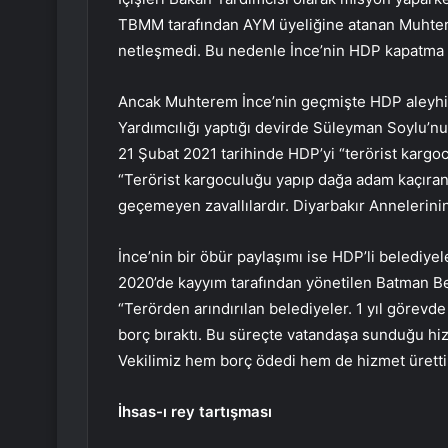
TBMM tarafından AYM üyeliğine atanan Muhtere
netleşmedi. Bu nedenle İnce’nin HDP kapatma da
Ancak Muhterem İnce’nin geçmişte HDP aleyhinde
Yardımcılığı yaptığı devirde Süleyman Soylu’nu
21 Şubat 2021 tarihinde HDP’yi “terörist kargo
“Terörist kargoculuğu yapıp dağa adam kaçıran 
geçemeyen zavallılardır. Diyarbakır Annelerinin
İnce’nin bir öbür paylaşımı ise HDP’li belediyel
2020’de kayyım tarafından yönetilen Batman Be
“Terörden arındırılan belediyeler. 1 yıl görevd
borç bıraktı. Bu süreçte vatandaşa sunduğu hizm
Vekilimiz hem borç ödedi hem de hizmet üretti. 
İhsas-ı rey tartışması