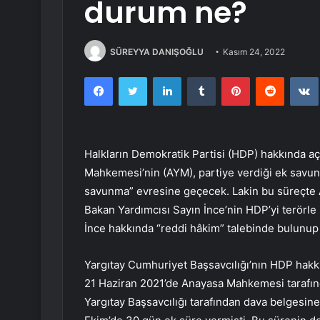
durum ne?
SÜREYYA DANIŞOĞLU
Kasım 24, 2022
Facebook
Twitter
LinkedIn
Tumblr
Pinterest
Reddit
Halkların Demokratik Partisi (HDP) hakkında açı
Mahkemesi’nin (AYM), partiye verdiği ek savun
savunma” evresine geçecek. Lakin bu süreçte A
Bakan Yardımcısı Sayın İnce’nin HDP’yi terörle 
İnce hakkında “reddi hâkim” talebinde bulunu
Yargıtay Cumhuriyet Başsavcılığı’nın HDP hakk
21 Haziran 2021’de Anayasa Mahkemesi tarafın
Yargıtay Başsavcılığı tarafından dava belgesine