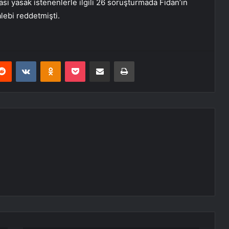
si yasak istenenlerle ilgili 26 soruşturmada Fidan’ın
alebi reddetmişti.
erest
Reddit
VKontakte
Odnoklassniki
Pocket
E-Posta ile paylaş
Yazdır