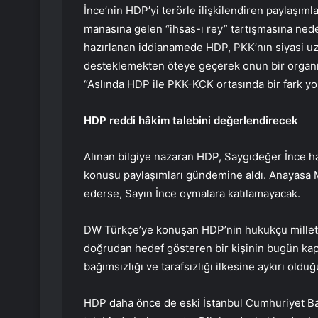
İnce’nin HDP’yi terörle ilişkilendiren paylaşım
manasına gelen “ihsas-ı rey” tartışmasına nede
hazırlanan iddianamede HDP, PKK’nın siyasi uz
desteklemekten öteye geçerek onun bir organı
“Aslında HDP ile PKK-KCK ortasında bir fark yok
HDP reddi hâkim talebini değerlendirecek
Alınan bilgiye nazaran HDP, Saygıdeğer İnce h
konusu paylaşımları gündemine aldı. Anayasa 
ederse, Sayın İnce oymalara katılamayacak.
DW Türkçe’ye konuşan HDP’nin hukukçu milletv
doğrudan hedef gösteren bir kişinin bugün ka
bağımsızlığı ve tarafsızlığı ilkesine aykırı oldu
HDP daha önce de eski İstanbul Cumhuriyet Ba