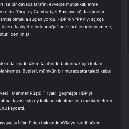
ları ise bir davada tarafını evvelce muhakkak etme
n oldu. Yargıtay Cumhuriyet Başsavcılığı tarafından
antısı olmakla suçlanıyordu. HDP’nin “PKK’yı açıkça
 üzere faaliyette bulunduğu” öne sürülen iddianamede,
tur” denilmişti.
akkında reddi hâkim talebinde bulunmak için kelam
Mahkemesi üyeleri, mümkün bir müracaatta talebi kabul
ekili Mehmet Rüştü Tiryaki, geçmişte HDP’yi
patma davası için oy kullanacak olmasının mahkemelerin
ğunu kaydetti.
şsavcısı İrfan Fidan hakkında AYM’ye reddi hâkim