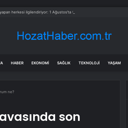
 yapan herkesi ilgilendiriyor: 1 Ağustos’ta tüm dijital kurallar değişiyor
FA
HABER
EKONOMI
SAĞLIK
TEKNOLOJI
YAŞAM
urum ne?
avasında son