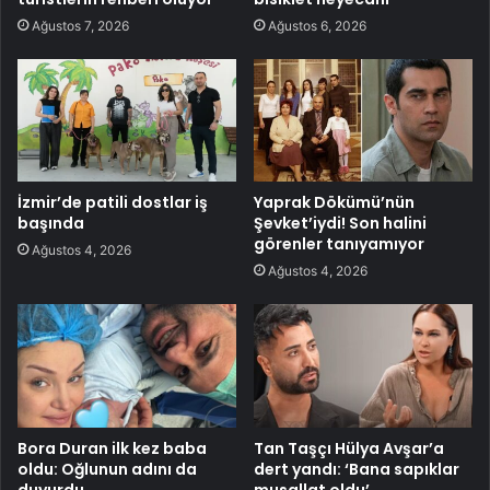
Ağustos 7, 2026
Ağustos 6, 2026
İzmir’de patili dostlar iş
Yaprak Dökümü’nün
başında
Şevket’iydi! Son halini
görenler tanıyamıyor
Ağustos 4, 2026
Ağustos 4, 2026
Bora Duran ilk kez baba
Tan Taşçı Hülya Avşar’a
oldu: Oğlunun adını da
dert yandı: ‘Bana sapıklar