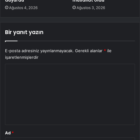
duyurdu
musallat oldu’
Ağustos 4, 2026
Ağustos 3, 2026
Bir yanıt yazın
E-posta adresiniz yayınlanmayacak.
Gerekli alanlar
*
ile
işaretlenmişlerdir
Y
o
r
u
m
*
Ad
*