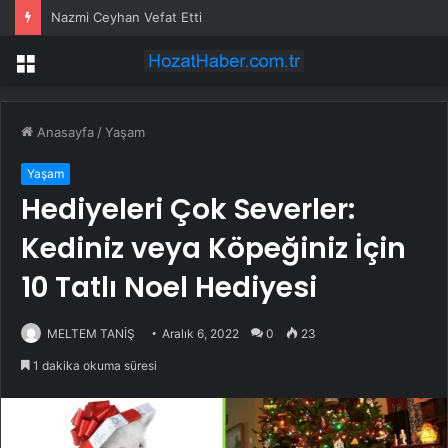
Nazmi Ceyhan Vefat Etti
Menü
Anasayfa
/
Yaşam
Yaşam
Hediyeleri Çok Severler:
Kediniz veya Köpeğiniz İçin
10 Tatlı Noel Hediyesi
MELTEM TANİŞ
Aralık 6, 2022
0
23
1 dakika okuma süresi