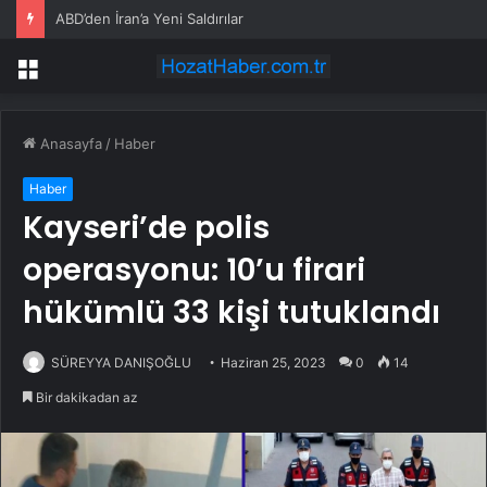
ABD’den İran’a Yeni Saldırılar
Menü
Anasayfa
/
Haber
Haber
Kayseri’de polis
operasyonu: 10’u firari
hükümlü 33 kişi tutuklandı
SÜREYYA DANIŞOĞLU
Haziran 25, 2023
0
14
Bir dakikadan az