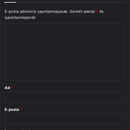
E-posta adresiniz yayınlanmayacak.
Gerekli alanlar
*
ile
işaretlenmişlerdir
Y
o
r
u
m
*
Ad
*
E-posta
*