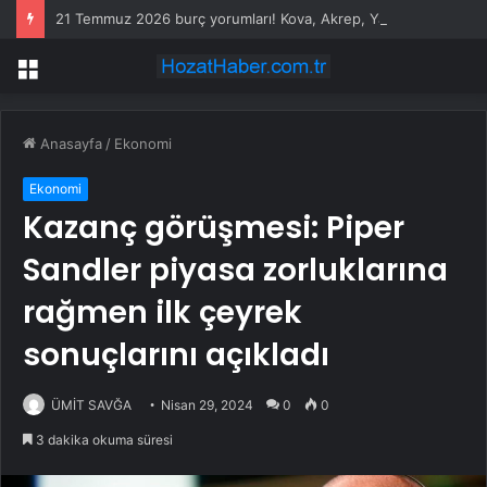
21 Temmuz 2026 burç yorumları! Kova, Akrep, Yay burcu yorumu… AŞK, EVLİLİK, SAĞLIK yorumları ne diyor?
Menü
Anasayfa
/
Ekonomi
Ekonomi
Kazanç görüşmesi: Piper
Sandler piyasa zorluklarına
rağmen ilk çeyrek
sonuçlarını açıkladı
ÜMİT SAVĞA
Nisan 29, 2024
0
0
3 dakika okuma süresi