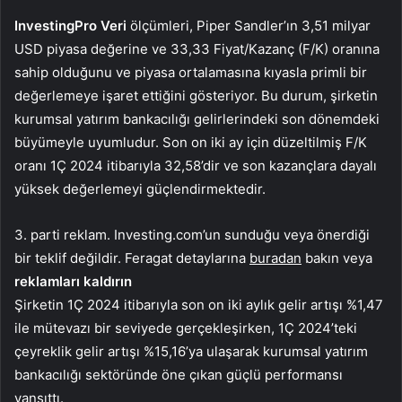
InvestingPro Veri
ölçümleri, Piper Sandler’ın 3,51 milyar
USD piyasa değerine ve 33,33 Fiyat/Kazanç (F/K) oranına
sahip olduğunu ve piyasa ortalamasına kıyasla primli bir
değerlemeye işaret ettiğini gösteriyor. Bu durum, şirketin
kurumsal yatırım bankacılığı gelirlerindeki son dönemdeki
büyümeyle uyumludur. Son on iki ay için düzeltilmiş F/K
oranı 1Ç 2024 itibarıyla 32,58’dir ve son kazançlara dayalı
yüksek değerlemeyi güçlendirmektedir.
3. parti reklam. Investing.com’un sunduğu veya önerdiği
bir teklif değildir. Feragat detaylarına
buradan
bakın veya
reklamları kaldırın
Şirketin 1Ç 2024 itibarıyla son on iki aylık gelir artışı %1,47
ile mütevazı bir seviyede gerçekleşirken, 1Ç 2024’teki
çeyreklik gelir artışı %15,16’ya ulaşarak kurumsal yatırım
bankacılığı sektöründe öne çıkan güçlü performansı
yansıttı.