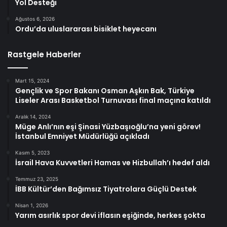
Yol Desteği
Ağustos 6, 2026
Ordu’da uluslararası bisiklet heyecanı
Rastgele Haberler
Mart 15, 2024
Gençlik ve Spor Bakanı Osman Aşkın Bak, Türkiye
Liseler Arası Basketbol Turnuvası final maçına katıldı
Aralık 14, 2024
Müge Anlı’nın eşi Şinasi Yüzbaşıoğlu’na yeni görev!
İstanbul Emniyet Müdürlüğü açıkladı
Kasım 5, 2023
İsrail Hava Kuvvetleri Hamas ve Hizbullah’ı hedef aldı
Temmuz 23, 2025
İBB Kültür’den Bağımsız Tiyatrolara Güçlü Destek
Nisan 1, 2026
Yarım asırlık spor devi iflasın eşiğinde, herkes şokta