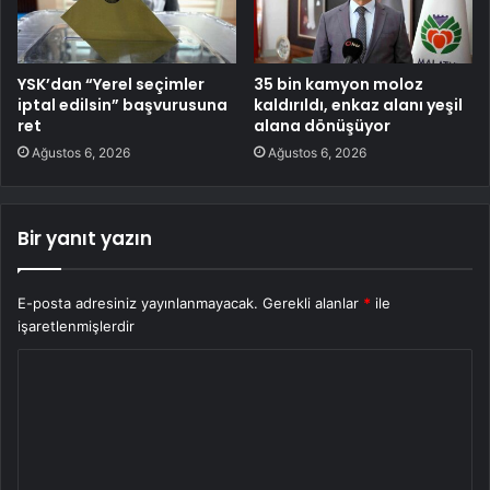
YSK’dan “Yerel seçimler
35 bin kamyon moloz
iptal edilsin” başvurusuna
kaldırıldı, enkaz alanı yeşil
ret
alana dönüşüyor
Ağustos 6, 2026
Ağustos 6, 2026
Bir yanıt yazın
E-posta adresiniz yayınlanmayacak.
Gerekli alanlar
*
ile
işaretlenmişlerdir
Y
o
r
u