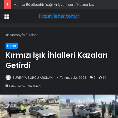
Manisa Büyükşehir ‘sağlıklı işyeri’ sertifikasına kavuştu
Menü
Anasayfa
/
Haber
Haber
Kırmızı Işık İhlalleri Kazaları
Getirdi
SÜREYYA BURCU ARSLAN
Temmuz 22, 2023
0
14
1 dakika okuma süresi