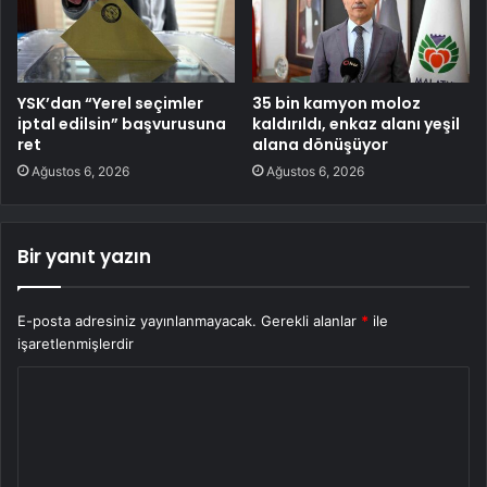
YSK’dan “Yerel seçimler
35 bin kamyon moloz
iptal edilsin” başvurusuna
kaldırıldı, enkaz alanı yeşil
ret
alana dönüşüyor
Ağustos 6, 2026
Ağustos 6, 2026
Bir yanıt yazın
E-posta adresiniz yayınlanmayacak.
Gerekli alanlar
*
ile
işaretlenmişlerdir
Y
o
r
u