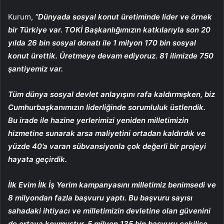
Kurum,
“Dünyada sosyal konut üretiminde lider ve örnek
bir Türkiye var. TOKİ Başkanlığımızın katkılarıyla son 20
yılda 26 bin sosyal donatı ile 1 milyon 170 bin sosyal
konut ürettik. Üretmeye devam ediyoruz. 81 ilimizde 750
şantiyemiz var.
Tüm dünya sosyal devlet anlayışını rafa kaldırmışken, biz
Cumhurbaşkanımızın liderliğinde sorumluluk üstlendik.
Bu irade ile hazine yerlerimizi yeniden milletimizin
hizmetine sunarak arsa maliyetini ortadan kaldırdık ve
yüzde 40’a varan sübvansiyonla çok değerli bir projeyi
hayata geçirdik.
İlk Evim İlk İş Yerim kampanyasını milletimiz benimsedi ve
8 milyondan fazla başvuru yaptı. Bu başvuru sayısı
sahadaki ihtiyacı ve milletimizin devletine olan güvenini
de ortaya koymuştur. 5 milyon 135 bin başvuru çekilişe