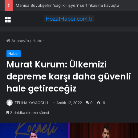
Manisa Büyükşehir ‘sağlıklı işyeri’ sertifikasına kavuştu
Menü
Anasayfa
/
Haber
Haber
Murat Kurum: Ülkemizi
depreme karşı daha güvenli
hale getireceğiz
ZELİHA KAYAOĞLU
Aralık 12, 2022
0
19
3 dakika okuma süresi